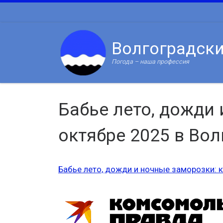
Skip to content
Волгоградск
Погода – наша профессия
Бабье лето, дожди 
октябре 2025 в Вол
Бабье лето, дожди и ночные заморозки: к