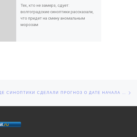
Тех, кто не замерз, сдует:
волгоградские синоптики рассказали,
что придет на смену аномальным
морозам
С
СЕЙ
В ВОЛГОГРАДЕ СИНОПТИКИ СДЕЛАЛИ ПРОГНОЗ О ДАТЕ НАЧАЛА ОТОПИТЕЛЬНОГО СЕЗОНА