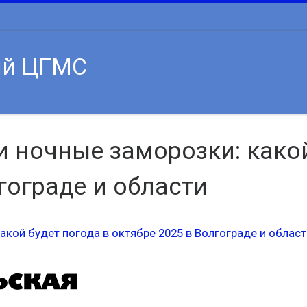
ий ЦГМС
и ночные заморозки: какой
гограде и области
акой будет погода в октябре 2025 в Волгограде и област