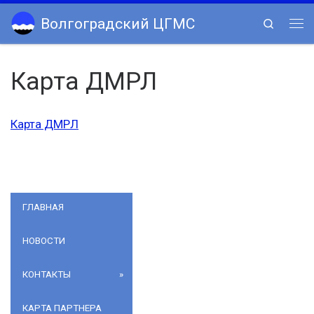
Skip to content
Волгоградский ЦГМС
Search
Ме
Карта ДМРЛ
Карта ДМРЛ
ГЛАВНАЯ
НОВОСТИ
КОНТАКТЫ
КАРТА ПАРТНЕРА