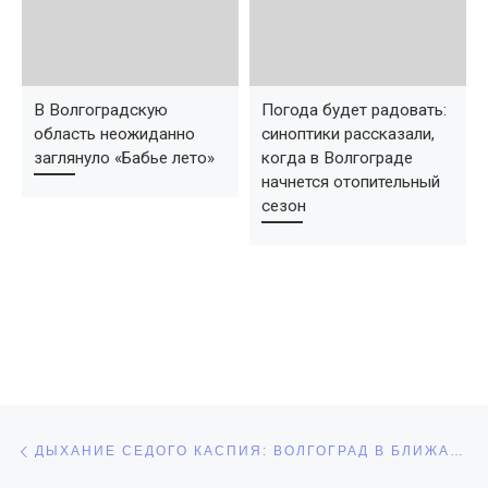
В Волгоградскую
Погода будет радовать:
область неожиданно
синоптики рассказали,
заглянуло «Бабье лето»
когда в Волгограде
начнется отопительный
сезон
Навигация по записям
Предыдущая запись
ДЫХАНИЕ СЕДОГО КАСПИЯ: ВОЛГОГРАД В БЛИЖАЙШИЕ ДВА ДНЯ ОЖИДАЮТ СИЛЬНЫЕ ОСАДКИ.