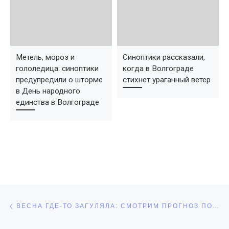
Метель, мороз и
Синоптики рассказали,
гололедица: синоптики
когда в Волгограде
предупредили о шторме
стихнет ураганный ветер
в День народного
единства в Волгограде
Навигация по записям
Предыдущая запись
ВЕСНА ГДЕ-ТО ЗАГУЛЯЛА: СМОТРИМ ПРОГНОЗ ПОГОДЫ В ВОЛГОГРАДЕ НА ПЕРВЫЕ ДНИ МАРТА