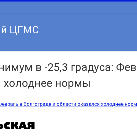
ий ЦГМС
имум в -25,3 градуса: Фев
я холоднее нормы
 Февраль в Волгограде и области оказался холоднее нор