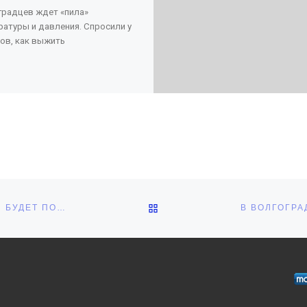
градцев ждет «пила»
ратуры и давления. Спросили у
ов, как выжить
ОБРАТНО К СПИСКУ ЗАПИ
ХОЛОД, СНЕГ И КРАТКОВРЕМЕННАЯ ОТТЕПЕЛЬ: КАКАЯ БУДЕТ ПОГОДА В МАРТЕ 2025 В ВОЛГОГРАДЕ И ОБЛАСТИ