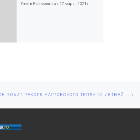
Ольги Ефименко от 17 марта 2021 г.
С
СЕЙ
В ВОЛГОГРАДЕ ПОБИТ РЕКОРД МАРТОВСКОГО ТЕПЛА 65-ЛЕТНЕЙ ДАВНОСТИ. СИНОПТИКИ ОБЕЩАЮТ РЕЗКОЕ ПОХОЛОДАНИЕ