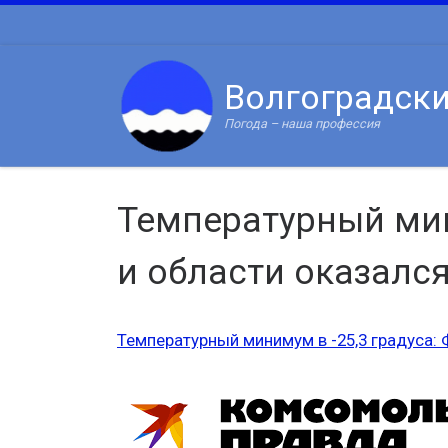
Skip to content
Волгоградск
Погода – наша профессия
Температурный мин
и области оказалс
Температурный минимум в -25,3 градуса: