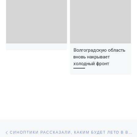
Волгоградскую область
вновь накрывает
холодный фронт
Навигация по записям
Предыдущая запись
СИНОПТИКИ РАССКАЗАЛИ, КАКИМ БУДЕТ ЛЕТО В ВОЛГОГРАДЕ