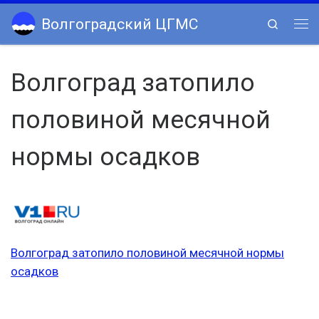
Skip to content
Волгоградский ЦГМС
Search
Ме
Волгоград затопило
половиной месячной
нормы осадков
Волгоград затопило половиной месячной нормы
осадков