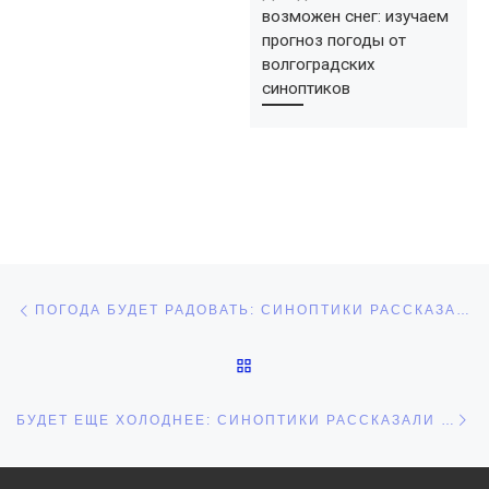
возможен снег: изучаем
прогноз погоды от
волгоградских
синоптиков
Навигация по записям
Предыдущая запись
ПОГОДА БУДЕТ РАДОВАТЬ: СИНОПТИКИ РАССКАЗАЛИ, КОГДА В ВОЛГОГРАДЕ НАЧНЕТСЯ ОТОПИТЕЛЬНЫЙ СЕЗОН
ОБРАТНО К СПИСКУ ЗАПИ
С
БУДЕТ ЕЩЕ ХОЛОДНЕЕ: СИНОПТИКИ РАССКАЗАЛИ О ДАЛЬНЕЙШЕМ ПОНИЖЕНИИ ТЕМПЕРАТУРЫ В ВОЛГОГРАДЕ