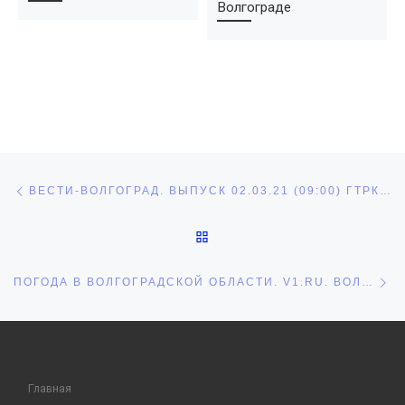
Волгограде
Навигация по записям
Предыдущая запись
ВЕСТИ-ВОЛГОГРАД. ВЫПУСК 02.03.21 (09:00) ГТРК «ВОЛГОГРАД-ТРВ». «ВОЛГОГРАД 24»
ОБРАТНО К СПИСКУ ЗАПИ
С
ПОГОДА В ВОЛГОГРАДСКОЙ ОБЛАСТИ. V1.RU. ВОЛГОГРАД ОНЛАЙН.
Главная