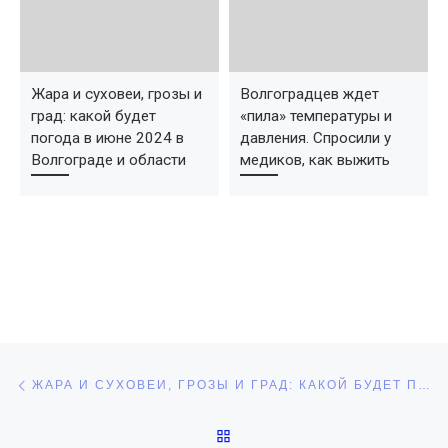
Жара и суховеи, грозы и
Волгоградцев ждет
град: какой будет
«пила» температуры и
погода в июне 2024 в
давления. Спросили у
Волгограде и области
медиков, как выжить
Навигация по записям
Предыдущая запись
ЖАРА И СУХОВЕИ, ГРОЗЫ И ГРАД: КАКОЙ БУДЕТ ПОГОДА В ИЮНЕ 2024 В ВОЛГОГРАДЕ И ОБЛАСТИ
ОБРАТНО К СПИСКУ ЗАПИ