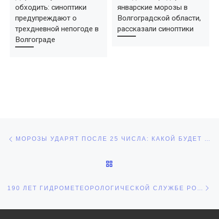
обходить: синоптики
январские морозы в
предупреждают о
Волгоградской области,
трехдневной непогоде в
рассказали синоптики
Волгограде
Навигация по записям
Предыдущая запись
МОРОЗЫ УДАРЯТ ПОСЛЕ 25 ЧИСЛА: КАКОЙ БУДЕТ ПОГОДА В ОКТЯБРЕ 2024 В ВОЛГОГРАДЕ И ОБЛАСТИ
ОБРАТНО К СПИСКУ ЗАПИ
С
190 ЛЕТ ГИДРОМЕТЕОРОЛОГИЧЕСКОЙ СЛУЖБЕ РОССИИ