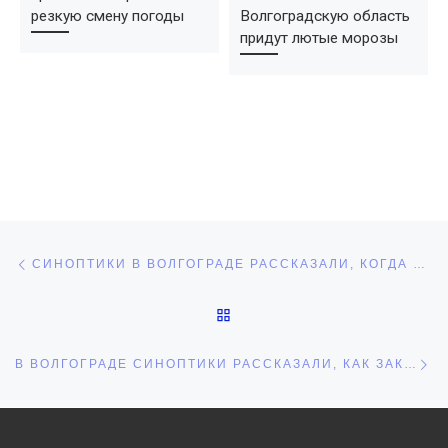
резкую смену погоды
Волгоградскую область
придут лютые морозы
Навигация по записям
Предыдущая запись
СИНОПТИКИ В ВОЛГОГРАДЕ РАССКАЗАЛИ, КОГДА ВЫПАДЕТ ПЕРВЫЙ СНЕГ
ОБРАТНО К СПИСКУ ЗАПИ
С
В ВОЛГОГРАДЕ СИНОПТИКИ РАССКАЗАЛИ, КАК ЗАКОНЧИТСЯ ПЕРВЫЙ МЕСЯЦ ВЕСНЫ