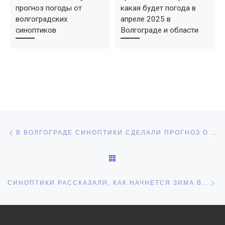
прогноз погоды от
какая будет погода в
волгоградских
апреле 2025 в
синоптиков
Волгограде и области
Навигация по записям
Предыдущая запись
В ВОЛГОГРАДЕ СИНОПТИКИ СДЕЛАЛИ ПРОГНОЗ О ДАТЕ НАЧАЛА ОТОПИТЕЛЬНОГО СЕЗОНА
ОБРАТНО К СПИСКУ ЗАПИ
С
СИНОПТИКИ РАССКАЗАЛИ, КАК НАЧНЕТСЯ ЗИМА В ВОЛГОГРАДЕ