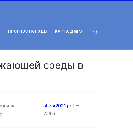
Search
ПРОГНОЗ ПОГОДЫ
КАРТА ДМРЛ
ужающей среды в
реды на
obzor2021.pdf
—
у
259кб