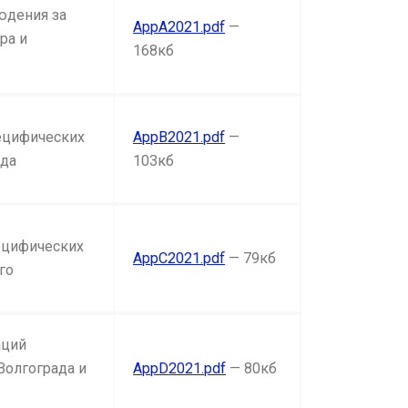
юдения за
AppA2021.pdf
—
ра и
168кб
ецифических
AppB2021.pdf
—
ада
103кб
ецифических
AppC2021.pdf
— 79кб
го
аций
Волгограда и
AppD2021.pdf
— 80кб