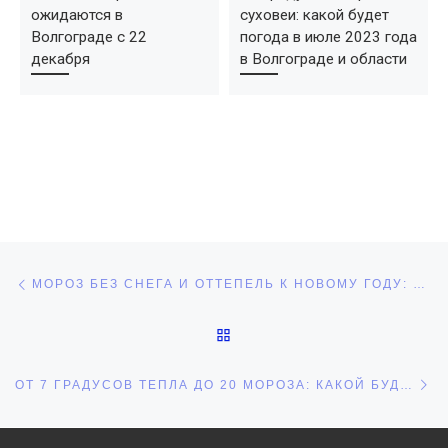
ожидаются в
суховеи: какой будет
Волгограде с 22
погода в июле 2023 года
декабря
в Волгограде и области
Навигация по записям
Предыдущая запись
МОРОЗ БЕЗ СНЕГА И ОТТЕПЕЛЬ К НОВОМУ ГОДУ: КАКОЙ БУДЕТ ПОГОДА В ДЕКАБРЕ 2023 ГОДА В ВОЛГОГРАДЕ И ОБЛАСТИ
ОБРАТНО К СПИСКУ ЗАПИ
С
ОТ 7 ГРАДУСОВ ТЕПЛА ДО 20 МОРОЗА: КАКОЙ БУДЕТ ПОГОДА НА НОВЫЙ ГОД 2024 И НА ПРАЗДНИКАХ В ВОЛГОГРАДЕ И ОБЛАСТИ